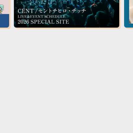
NEWS
MEDIA
LIVE
2026.08.07
OTHE
MOViEを更新いたしました！
牛乳石鹸
2026.08.05
TV
20
〈プレイガイド最速抽選先行受付開始！〉12/27(日)「銀
フジテ
河のはじっこ」@ヒューリックホール東京
TV
20
フジテ
2026.08.03