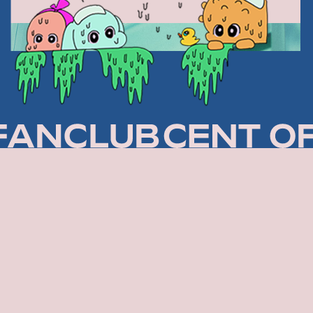
LOGiN
JOiN