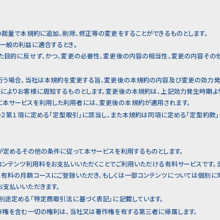
社の裁量で本規約に追加、削除、修正等の変更をすることができるものとします。
一般の利益に適合するとき。
た目的に反せず、かつ、変更の必要性、変更後の内容の相当性、変更の内容その
を行う場合、当社は本規約を変更する旨、変更後の本規約の内容及び変更の効力
法によりお客様に周知するものとします。変更後の本規約は、上記効力発生時期よ
本サービスを利用した利用者には、変更後の本規約が適用されます。
条の２第１項に定める「定型取引」に該当し、また本規約は同項に定める「定型約款」
社が定めるその他の条件に従って本サービスを利用するものとします。
にコンテンツ利用料をお支払いいただくことでご利用いただける有料サービスです。
は有料の月額コースにご登録いただき、もしくは一部コンテンツについては個別
お支払いいただきます。
が別途定める「特定商取引法に基づく表記」に記載しています。
著作権を含む一切の権利は、当社又は著作権を有する第三者に帰属します。