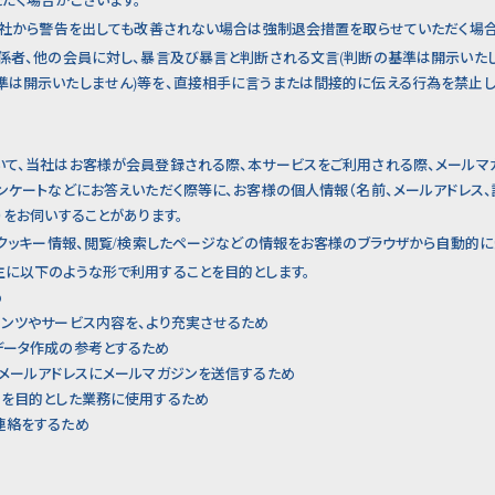
、当社から警告を出しても改善されない場合は強制退会措置を取らせていただく場合
関係者、他の会員に対し、暴言及び暴言と判断される文言(判断の基準は開示いたし
準は開示いたしません)等を、直接相手に言うまたは間接的に伝える行為を禁止し
いて、当社はお客様が会員登録される際、本サービスをご利用される際、メールマ
ンケートなどにお答えいただく際等に、お客様の個人情報（名前、メールアドレス、
）をお伺いすることがあります。
、クッキー情報、閲覧/検索したページなどの情報をお客様のブラウザから自動的に
主に以下のような形で利用することを目的とします。
め
ンツやサービス内容を、より充実させるため
データ作成の参考とするため
メールアドレスにメールマガジンを送信するため
送を目的とした業務に使用するため
連絡をするため