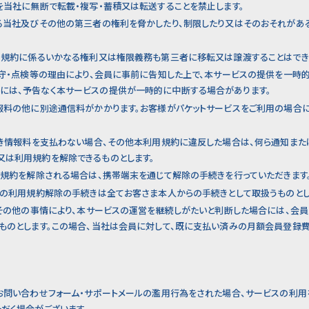
容を当社に無断で転載・複写・蓄積又は転送することを禁止します。
する当社及びその他の第三者の権利を脅かしたり、制限したり又はそのおそれがあ
利用規約に係るいかなる権利又は権限義務も第三者に移転又は譲渡することはでき
の保守・点検等の理由により、会員に事前に告知した上で、本サービスの提供を一時
には、予告なく本サービスの提供が一時的に中断する場合があります。
情報料の他に別途通信料がかかります。お客様がパケットサービスをご利用の場合
うべき情報料を支払わない場合、その他本利用規約に違反した場合は、何ら通知また
又は利用規約を解除できるものとします。
利用規約を解除される場合は、携帯端末を通じて解除の手続きを行っていただきます
じての利用規約解除の手続きは全てお客さま本人からの手続きとして取扱うものとし
況やその他の事情により、本サービスの運営を継続しがたいと判断した場合には、会
るものとします。この場合、当社は会員に対して、既に支払い済みの月額会員登録
やお問い合わせフォーム・サポートメールの濫用行為をされた場合、サービスの利用
だく場合がございます。