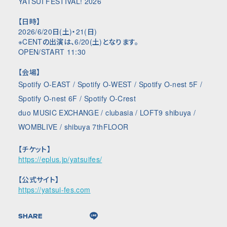
YATSUI FESTIVAL! 2026
【日時】
2026/6/20日(土)・21(日)
※CENTの出演は、6/20(土)となります。
OPEN/START 11:30
【会場】
Spotify O-EAST / Spotify O-WEST / Spotify O-nest 5F /
Spotify O-nest 6F / Spotify O-Crest
duo MUSIC EXCHANGE /
clubasia / LOFT9 shibuya /
WOMBLIVE / shibuya 7thFLOOR
【チケット】
https://eplus.jp/yatsuifes/
【公式サイト】
https://yatsui-fes.com
SHARE