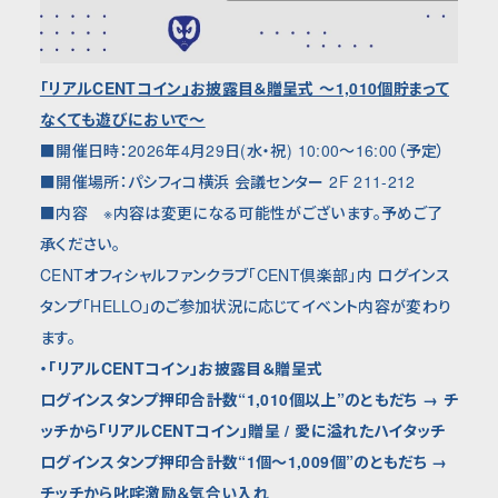
「リアルCENTコイン」お披露目＆贈呈式 ～1,010個貯まって
なくても遊びにおいで～
■開催日時：2026年4月29日(水・祝) 10:00〜16:00（予定）
■開催場所：パシフィコ横浜 会議センター 2F 211-212
■内容 ※内容は変更になる可能性がございます。予めご了
承ください。
CENTオフィシャルファンクラブ「CENT倶楽部」内 ログインス
タンプ「HELLO」のご参加状況に応じてイベント内容が変わり
ます。
・「
リアル
CENT
コイン」
お披露目＆贈呈式
ログインスタンプ押印合計数
“1,010
個以上”のともだち → チ
ッチから「リアルCENTコイン」贈呈 / 愛に溢れたハイタッチ
ログインスタンプ押印合計数“1個〜
1,009
個”のともだち →
チッチから叱咤激励＆気合い入れ