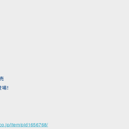
発売
登場！
co.jp/item/pid1656768/