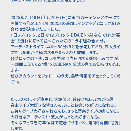
2025年7月19日(土)、20日(日)に東京ガーデンシアターにて
開催する『DAIENKAI 2025』の追加ラインナップとコラボ組み
合わせが決定いたしました。
1日6ブロック、2日で12ブロックをDAIENKAIならではの“宴
会”の流れに沿って並べられたこのコラボ組み合わせ。
アーティストライブは40〜50分ほどを予定しており、芸人ライ
ブでは全組が至極のネタをたっぷりと披露します。
各ブロックの企画、コラボ内容は当日までのお楽しみですが、
一部聞こえてくる“噂“をDAIENKAI公式X等でお知らせいたし
ます。
ぜひアカウントをフォローのうえ、最新情報をチェックしてくだ
さい。
たっぷりのライブ演奏と、大爆笑と、普段とちょっとちがう顔。
音楽ライブ大好きな皆さんも、きっとお笑いを好きになれる。
お笑いライブ大好きな皆さんも、きっと音楽ライブの虜になる。
大好きなアーティスト・芸人がもっと大好きになる。
そんなフェスを毎年恒例で定着させるべく、第3回開催に挑戦
します。