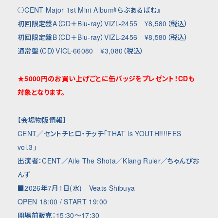
○C
ENT Major 1st Mini Album
『らぶあるばむ』
初回限定盤
A
（
CD
＋
Blu-ray
）
VIZL-2455
¥
8,580
（税込）
初回限定盤
B
（
CD
＋
Blu-ray
）
VIZL-2456
¥
8,580
（税込）
通常盤（
CD
）
VICL-66080
¥
3,080
（税込）
★5000
円のお買い上げごとに缶バッジをプレゼント！
CD
も
対象となります。
【会場物販情報】
CENT
／セントチヒロ・チッチ「
THAT is YOUTH!!!!FES
vol.3
」
出演者：
CENT
／
Aile The Shota
／
Klang Ruler
／ちゃんぴお
んず
■2026
年7月1日
(水
)
Veats Shibuya
OPEN 18:00 / START 19:00
開場前販売：
15:30
〜
17:30