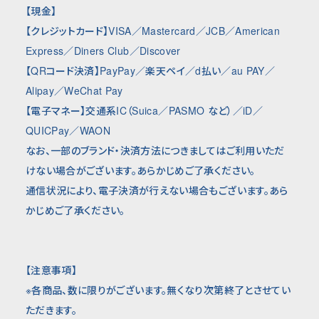
【現金】
【クレジットカード】
VISA
／
Mastercard
／
JCB
／
American
Express
／
Diners Club
／
Discover
【
QR
コード決済】
PayPay
／楽天ペイ／
d
払い／
au PAY
／
Alipay
／
WeChat Pay
【電子マネー】交通系
IC
（
Suica
／
PASMO
など）／
iD
／
QUICPay
／
WAON
なお、一部のブランド・決済方法につきましてはご利用いただ
けない場合がございます。あらかじめご了承ください。
通信状況により、電子決済が行えない場合もございます。あら
かじめご了承ください。
【注意事項】
※各商品、数に限りがございます。無くなり次第終了とさせてい
ただきます。