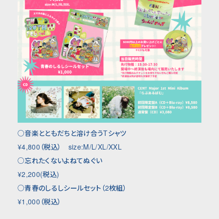
○音楽とともだちと溶け合う
T
シャツ
¥4,800（税込） size:M/L/XL/XXL
○忘れたくないよねてぬぐい
¥2,200(税込)
○青春のしるしシールセット（
2
枚組）
¥1,000（税込）