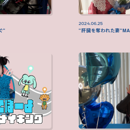
2024.06.25
ぐ"
"肝臓を奪われた妻"MA