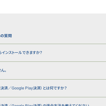
他の質問
からインストールできますか？
ん。
e決済／Google Play決済）とは何ですか？
re決済／Google Play決済）の退会方法を教えてください