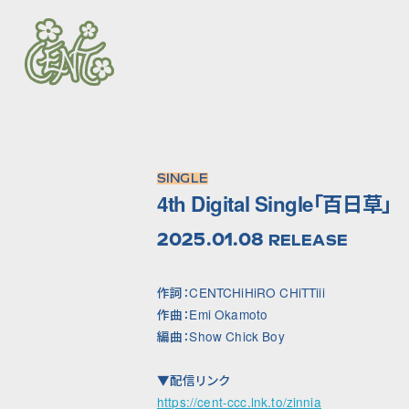
SINGLE
4th Digital Single「百日草」
2025.01.08
RELEASE
作詞：CENTCHiHiRO CHiTTiii
作曲：Emi Okamoto
編曲：Show Chick Boy
▼配信リンク
https://cent-ccc.lnk.to/zinnia