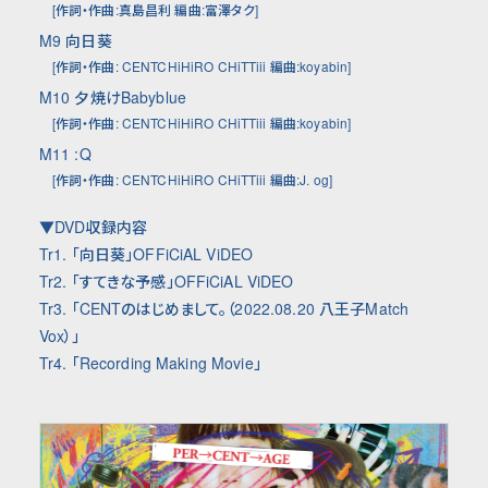
[作詞・作曲:真島昌利 編曲:富澤タク]
M9
向日葵
[作詞・作曲: CENTCHiHiRO CHiTTiii 編曲:koyabin]
M10
夕焼けBabyblue
[作詞・作曲: CENTCHiHiRO CHiTTiii 編曲:koyabin]
M11
:Q
[作詞・作曲: CENTCHiHiRO CHiTTiii 編曲:J. og]
▼DVD収録内容
Tr1. 「向日葵」OFFiCiAL ViDEO
Tr2. 「すてきな予感」OFFiCiAL ViDEO
Tr3. 「CENTのはじめまして。（2022.08.20 八王子Match
Vox）」
Tr4. 「Recording Making Movie」